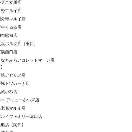
ルミネ立川店
中野マルイ店
国分寺マルイ店
府中くるる店
調布駅前店
横浜ポルタ店（東口）
横浜西口店
みなとみらいコレットマーレ店
店】
川崎アゼリア店
戸塚トツカーナ店
武蔵小杉店
厚木 アミューあつぎ店
海老名マルイ店
マルイファミリー溝口店
大船店【閉店】