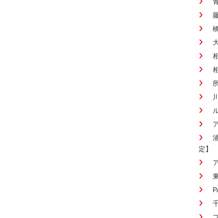
藤
定】
P