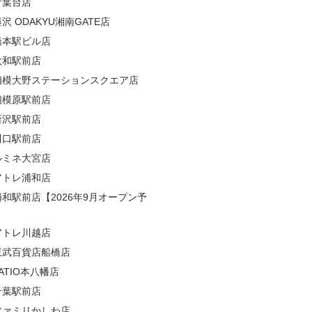
青葉台店
沢 ODAKYU湘南GATE店
橋本駅ビル店
大和駅前店
相模大野ステーションスクエア店
相模原駅前店
所沢駅前店
川口駅前店
ルミネ大宮店
アトレ浦和店
浦和駅前店【2026年9月オープン予
アトレ川越店
東武百貨店船橋店
ATIO本八幡店
千葉駅前店
ファミリかしわ店