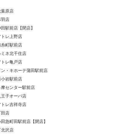
秋葉原店
赤羽店
神田駅前店【閉店】
アトレ上野店
錦糸町駅前店
ルミネ北千住店
アトレ亀戸店
ドン・キホーテ蒲田駅前店
新小岩駅前店
多摩センター駅前店
八王子オーパ店
アトレ吉祥寺店
町田店
小田急町田駅前店【閉店】
下北沢店