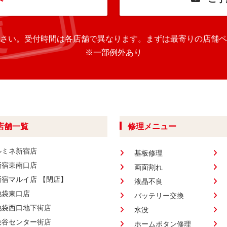
さい。
受付時間は各店舗で異なります。
まずは最寄りの店舗ペ
※一部例外あり
店舗一覧
修理メニュー
ルミネ新宿店
基板修理
新宿東南口店
画面割れ
新宿マルイ店 【閉店】
液晶不良
池袋東口店
バッテリー交換
池袋西口地下街店
水没
渋谷センター街店
ホームボタン修理