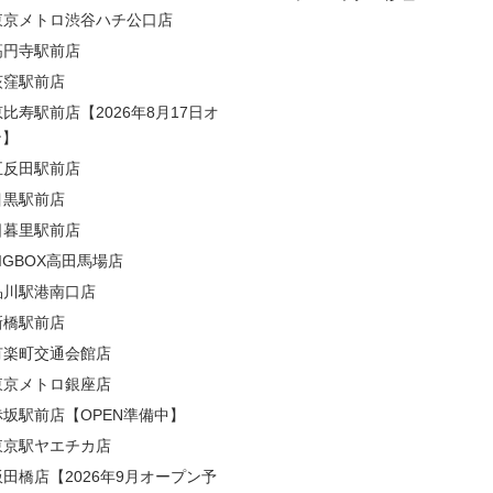
東京メトロ渋谷ハチ公口店
高円寺駅前店
荻窪駅前店
恵比寿駅前店【2026年8月17日オ
ン】
五反田駅前店
目黒駅前店
日暮里駅前店
BIGBOX高田馬場店
品川駅港南口店
新橋駅前店
有楽町交通会館店
東京メトロ銀座店
赤坂駅前店【OPEN準備中】
東京駅ヤエチカ店
飯田橋店【2026年9月オープン予