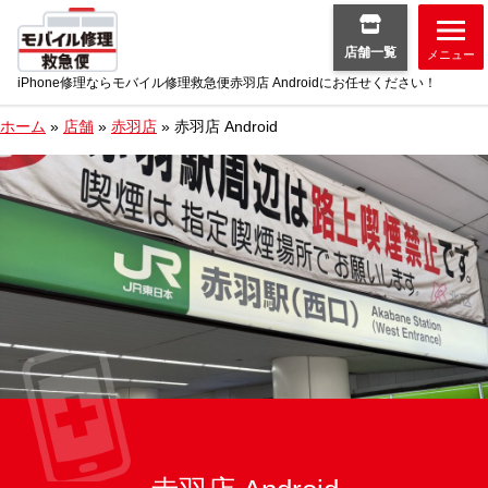
店舗一覧
メニュー
iPhone修理ならモバイル修理救急便赤羽店 Androidにお任せください！
ホーム
»
店舗
»
赤羽店
»
赤羽店 Android