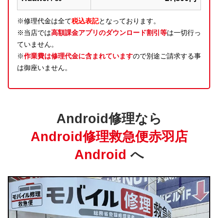
※修理代金は全て
税込表記
となっております。
※当店では
高額課金アプリのダウンロード割引等
は一切行っ
ていません。
※
作業費は修理代金に含まれています
ので別途ご請求する事
は御座いません。
Android修理なら
Android修理救急便赤羽店
Android
へ