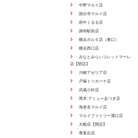
中野マルイ店
国分寺マルイ店
府中くるる店
調布駅前店
横浜ポルタ店（東口）
横浜西口店
みなとみらいコレットマーレ
店【閉店】
川崎アゼリア店
戸塚トツカーナ店
武蔵小杉店
厚木 アミューあつぎ店
海老名マルイ店
マルイファミリー溝口店
大船店【閉店】
青葉台店