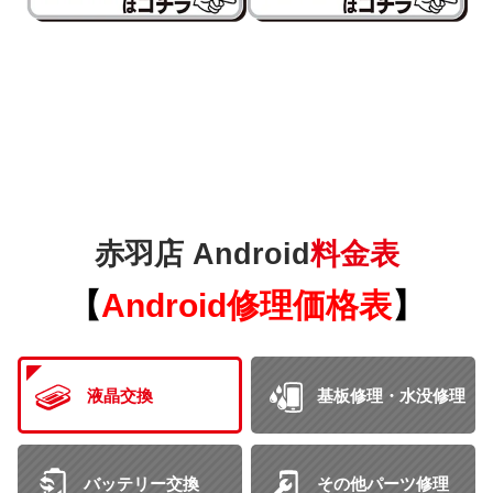
赤羽店 Android
料金表
【
Android
修理価格表
】
液晶交換
基板修理・水没修理
バッテリー交換
その他パーツ修理