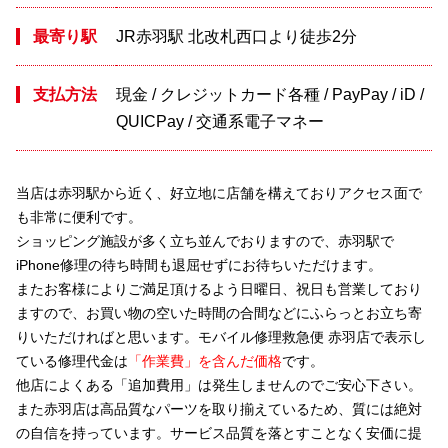
最寄り駅
JR赤羽駅 北改札西口より徒歩2分
支払方法
現金 / クレジットカード各種 / PayPay / iD /
QUICPay / 交通系電子マネー
当店は赤羽駅から近く
、
好立地に店舗を構えておりアクセス面で
も非常に便利です。
ショッピング施設が多く立ち並んでおりますので、赤羽駅で
iPhone修理の待ち時間も退屈せずにお待ちいただけます。
またお客様によりご満足頂けるよう日曜日、祝日も営業しており
ますので、お買い物の空いた時間の合間などにふらっとお立ち寄
りいただければと思います。モバイル修理救急便 赤羽店で表示し
ている修理代金は
「作業費」を含んだ価格
です。
他店によくある「追加費用」は発生しませんのでご安心下さい。
また赤羽店は高品質なパーツを取り揃えているため、質には絶対
の自信を持っています。サービス品質を落とすことなく安価に提