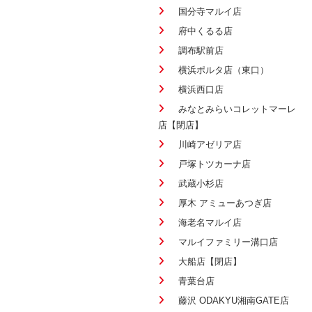
国分寺マルイ店
府中くるる店
調布駅前店
横浜ポルタ店（東口）
横浜西口店
みなとみらいコレットマーレ
店【閉店】
川崎アゼリア店
戸塚トツカーナ店
武蔵小杉店
厚木 アミューあつぎ店
海老名マルイ店
マルイファミリー溝口店
大船店【閉店】
青葉台店
藤沢 ODAKYU湘南GATE店