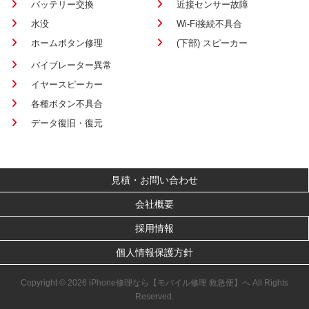
バッテリー交換
近接センサー故障
水没
Wi-Fi接続不具合
ホームボタン修理
(下部) スピーカー
バイブレーター異常
イヤースピーカー
各種ボタン不具合
データ復旧・復元
見積・お問い合わせ
会社概要
採用情報
個人情報保護方針
Copyright © 2026 iPhone修理なら【モバイル修理 救急便】へ All Rights
Reserved.