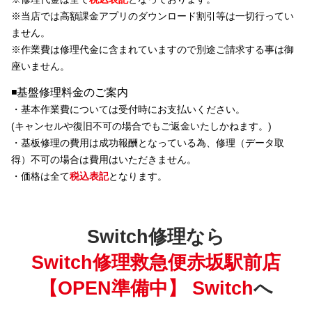
※当店では
高額課金アプリのダウンロード割引等
は一切行ってい
ません。
※
作業費は修理代金に含まれています
ので別途ご請求する事は御
座いません。
◾️基盤修理料金のご案内
・基本作業費については受付時にお支払いください。
(キャンセルや復旧不可の場合でもご返金いたしかねます。)
・基板修理の費用は成功報酬となっている為、修理（データ取
得）不可の場合は費用はいただきません。
・価格は全て
税込表記
となります。
Switch修理なら
Switch修理救急便赤坂駅前店
【OPEN準備中】 Switch
へ