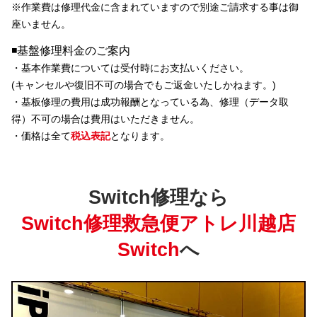
※
作業費は修理代金に含まれています
ので別途ご請求する事は御
座いません。
◾️基盤修理料金のご案内
・基本作業費については受付時にお支払いください。
(キャンセルや復旧不可の場合でもご返金いたしかねます。)
・基板修理の費用は成功報酬となっている為、修理（データ取
得）不可の場合は費用はいただきません。
・価格は全て
税込表記
となります。
Switch修理なら
Switch修理救急便アトレ川越店
Switch
へ