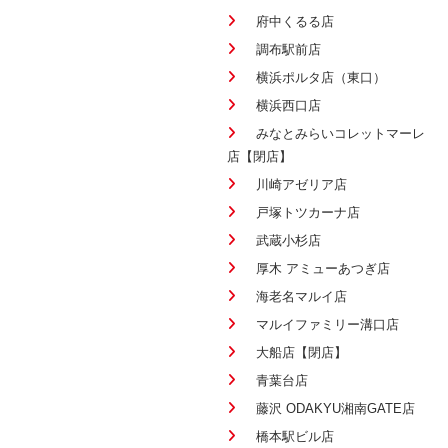
府中くるる店
調布駅前店
横浜ポルタ店（東口）
横浜西口店
みなとみらいコレットマーレ
店【閉店】
川崎アゼリア店
戸塚トツカーナ店
武蔵小杉店
厚木 アミューあつぎ店
海老名マルイ店
マルイファミリー溝口店
大船店【閉店】
青葉台店
藤沢 ODAKYU湘南GATE店
橋本駅ビル店