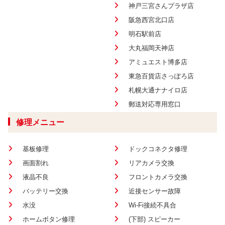
神戸三宮さんプラザ店
阪急西宮北口店
明石駅前店
大丸福岡天神店
アミュエスト博多店
東急百貨店さっぽろ店
札幌大通ナナイロ店
郵送対応専用窓口
修理メニュー
基板修理
ドックコネクタ修理
画面割れ
リアカメラ交換
液晶不良
フロントカメラ交換
バッテリー交換
近接センサー故障
水没
Wi-Fi接続不具合
ホームボタン修理
(下部) スピーカー