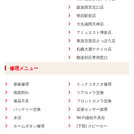
阪急西宮北口店
明石駅前店
大丸福岡天神店
アミュエスト博多店
東急百貨店さっぽろ店
札幌大通ナナイロ店
郵送対応専用窓口
修理メニュー
基板修理
ドックコネクタ修理
画面割れ
リアカメラ交換
液晶不良
フロントカメラ交換
バッテリー交換
近接センサー故障
水没
Wi-Fi接続不具合
ホームボタン修理
(下部) スピーカー