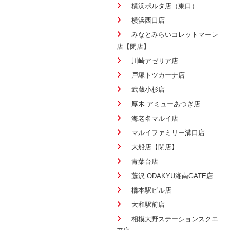
横浜ポルタ店（東口）
横浜西口店
みなとみらいコレットマーレ
店【閉店】
川崎アゼリア店
戸塚トツカーナ店
武蔵小杉店
厚木 アミューあつぎ店
海老名マルイ店
マルイファミリー溝口店
大船店【閉店】
青葉台店
藤沢 ODAKYU湘南GATE店
橋本駅ビル店
大和駅前店
相模大野ステーションスクエ