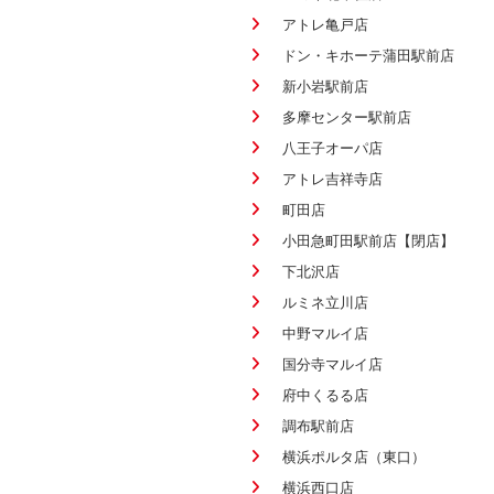
アトレ亀戸店
ドン・キホーテ蒲田駅前店
新小岩駅前店
多摩センター駅前店
八王子オーパ店
アトレ吉祥寺店
町田店
小田急町田駅前店【閉店】
下北沢店
ルミネ立川店
中野マルイ店
国分寺マルイ店
府中くるる店
調布駅前店
横浜ポルタ店（東口）
横浜西口店