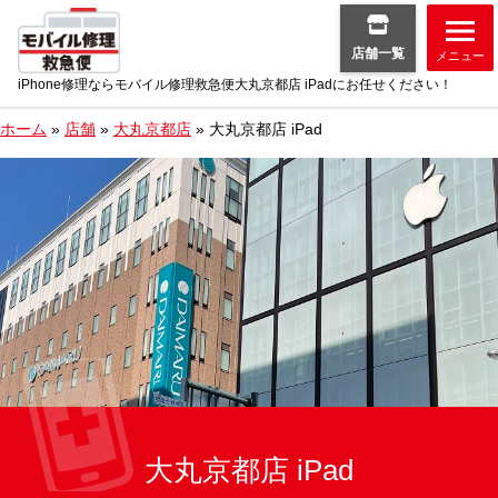
店舗一覧
メニュー
iPhone修理ならモバイル修理救急便大丸京都店 iPadにお任せください！
ホーム
»
店舗
»
大丸京都店
»
大丸京都店 iPad
大丸京都店 iPad