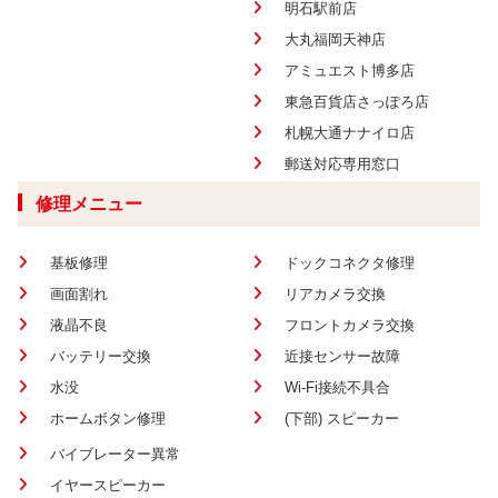
明石駅前店
大丸福岡天神店
アミュエスト博多店
東急百貨店さっぽろ店
札幌大通ナナイロ店
郵送対応専用窓口
修理メニュー
基板修理
ドックコネクタ修理
画面割れ
リアカメラ交換
液晶不良
フロントカメラ交換
バッテリー交換
近接センサー故障
水没
Wi-Fi接続不具合
ホームボタン修理
(下部) スピーカー
バイブレーター異常
イヤースピーカー