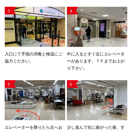
3
4
入口にて手指の消毒と検温にご
中に入るとすぐ左にエレベータ
協力ください。
ーがあります。７Ｆまでお上が
り下さい。
5
6
エレベーターを降りたら左へお
少し進んで右に曲がった後、す