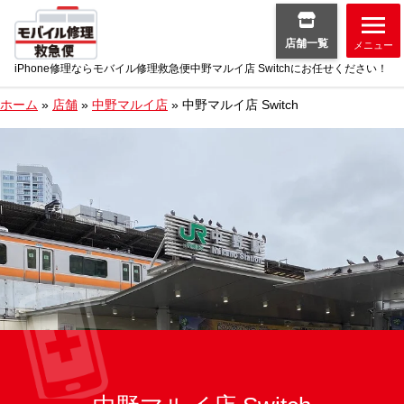
店舗一覧
メニュー
iPhone修理ならモバイル修理救急便中野マルイ店 Switchにお任せください！
ホーム
»
店舗
»
中野マルイ店
»
中野マルイ店 Switch