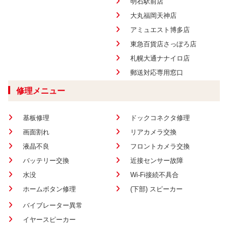
明石駅前店
大丸福岡天神店
アミュエスト博多店
東急百貨店さっぽろ店
札幌大通ナナイロ店
郵送対応専用窓口
修理メニュー
基板修理
ドックコネクタ修理
画面割れ
リアカメラ交換
液晶不良
フロントカメラ交換
バッテリー交換
近接センサー故障
水没
Wi-Fi接続不具合
ホームボタン修理
(下部) スピーカー
バイブレーター異常
イヤースピーカー