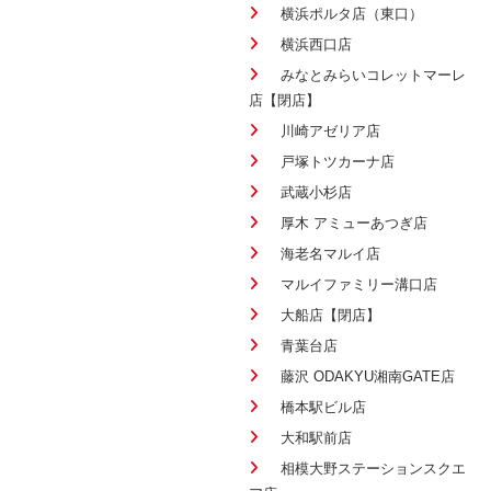
横浜ポルタ店（東口）
横浜西口店
みなとみらいコレットマーレ
店【閉店】
川崎アゼリア店
戸塚トツカーナ店
武蔵小杉店
厚木 アミューあつぎ店
海老名マルイ店
マルイファミリー溝口店
大船店【閉店】
青葉台店
藤沢 ODAKYU湘南GATE店
橋本駅ビル店
大和駅前店
相模大野ステーションスクエ