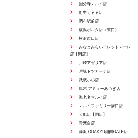
国分寺マルイ店
府中くるる店
調布駅前店
横浜ポルタ店（東口）
横浜西口店
みなとみらいコレットマーレ
店【閉店】
川崎アゼリア店
戸塚トツカーナ店
武蔵小杉店
厚木 アミューあつぎ店
海老名マルイ店
マルイファミリー溝口店
大船店【閉店】
青葉台店
藤沢 ODAKYU湘南GATE店