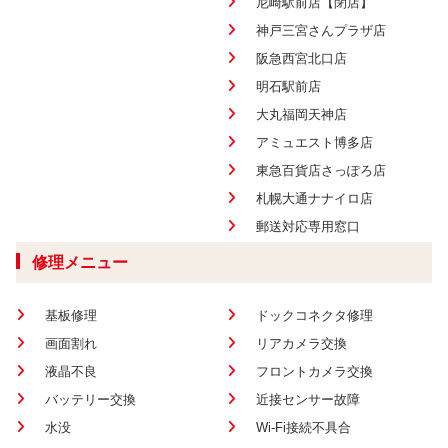
尼崎駅前店【閉店】
神戸三宮さんプラザ店
阪急西宮北口店
明石駅前店
大丸福岡天神店
アミュエスト博多店
東急百貨店さっぽろ店
札幌大通ナナイロ店
郵送対応専用窓口
修理メニュー
基板修理
ドックコネクタ修理
画面割れ
リアカメラ交換
液晶不良
フロントカメラ交換
バッテリー交換
近接センサー故障
水没
Wi-Fi接続不具合