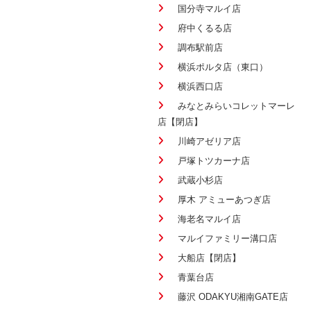
国分寺マルイ店
府中くるる店
調布駅前店
横浜ポルタ店（東口）
横浜西口店
みなとみらいコレットマーレ
店【閉店】
川崎アゼリア店
戸塚トツカーナ店
武蔵小杉店
厚木 アミューあつぎ店
海老名マルイ店
マルイファミリー溝口店
大船店【閉店】
青葉台店
藤沢 ODAKYU湘南GATE店