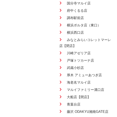
国分寺マルイ店
府中くるる店
調布駅前店
横浜ポルタ店（東口）
横浜西口店
みなとみらいコレットマーレ
店【閉店】
川崎アゼリア店
戸塚トツカーナ店
武蔵小杉店
厚木 アミューあつぎ店
海老名マルイ店
マルイファミリー溝口店
大船店【閉店】
青葉台店
藤沢 ODAKYU湘南GATE店