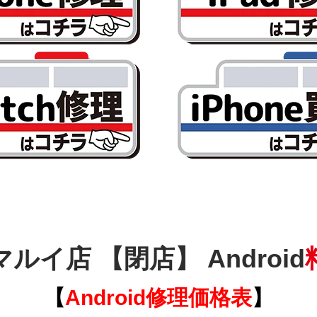
ルイ店 【閉店】 Android
【
Android
修理価格表
】