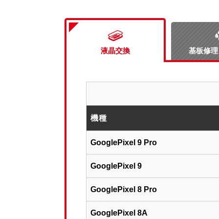
液晶交換
基板修理
機種
GooglePixel 9 Pro
GooglePixel 9
GooglePixel 8 Pro
GooglePixel 8A