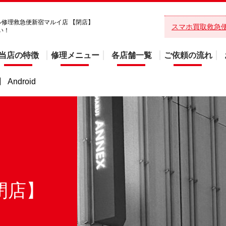
イル修理救急便新宿マルイ店 【閉店】
スマホ買取救急
さい！
当店の特徴
修理メニュー
各店舗一覧
ご依頼の流れ
Android
閉店】