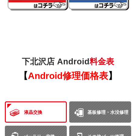
下北沢店 Android
料金表
【
Android
修理価格表
】
液晶交換
基板修理・水没修理