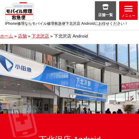
店舗一覧
メニュー
iPhone修理ならモバイル修理救急便下北沢店 Androidにお任せください！
ホーム
»
店舗
»
下北沢店
»
下北沢店 Android