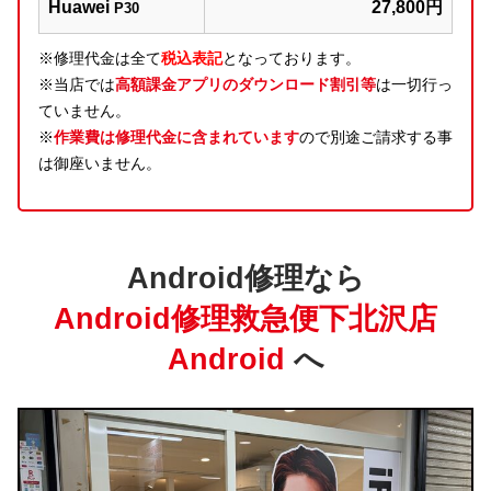
Huawei
27,800円
P30
※修理代金は全て
税込表記
となっております。
※当店では
高額課金アプリのダウンロード割引等
は一切行っ
ていません。
※
作業費は修理代金に含まれています
ので別途ご請求する事
は御座いません。
Android修理なら
Android修理救急便下北沢店
Android
へ