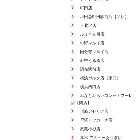
町田店
小田急町田駅前店【閉店】
下北沢店
ルミネ立川店
中野マルイ店
国分寺マルイ店
府中くるる店
調布駅前店
横浜ポルタ店（東口）
横浜西口店
みなとみらいコレットマーレ
店【閉店】
川崎アゼリア店
戸塚トツカーナ店
武蔵小杉店
厚木 アミューあつぎ店