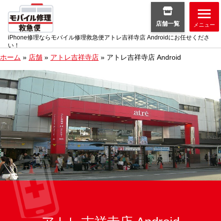
店舗一覧
メニュー
iPhone修理ならモバイル修理救急便アトレ吉祥寺店 Androidにお任せくださ
い！
ホーム
»
店舗
»
アトレ吉祥寺店
»
アトレ吉祥寺店 Android