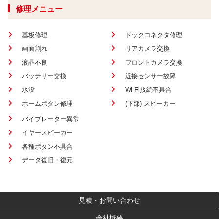
修理メニュー
基板修理
ドックコネクタ修理
画面割れ
リアカメラ交換
液晶不良
フロントカメラ交換
バッテリー交換
近接センサー故障
水没
Wi-Fi接続不具合
ホームボタン修理
(下部) スピーカー
バイブレーター異常
イヤースピーカー
各種ボタン不具合
データ復旧・復元
見積・お問い合わせ
会社概要