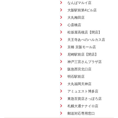
なんばマルイ店
大阪駅前第4ビル店
大丸梅田店
心斎橋店
松坂屋高槻店【閉店】
天王寺あべのハルカス店
京橋 京阪モール店
尼崎駅前店【閉店】
神戸三宮さんプラザ店
阪急西宮北口店
明石駅前店
大丸福岡天神店
アミュエスト博多店
東急百貨店さっぽろ店
札幌大通ナナイロ店
郵送対応専用窓口