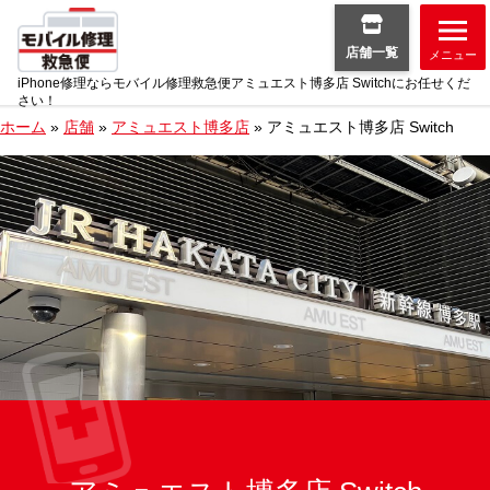
店舗一覧
メニュー
iPhone修理ならモバイル修理救急便アミュエスト博多店 Switchにお任せくだ
さい！
ホーム
»
店舗
»
アミュエスト博多店
»
アミュエスト博多店 Switch