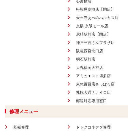
心斎橋店
松坂屋高槻店【閉店】
天王寺あべのハルカス店
京橋 京阪モール店
尼崎駅前店【閉店】
神戸三宮さんプラザ店
阪急西宮北口店
明石駅前店
大丸福岡天神店
アミュエスト博多店
東急百貨店さっぽろ店
札幌大通ナナイロ店
郵送対応専用窓口
修理メニュー
基板修理
ドックコネクタ修理