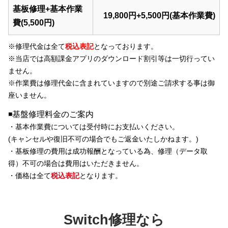
基板修理+基本作業
19,800円+5,500円(基本作業費)
費(5,500円)
※修理代金は全て
税込表記
となっております。
※当店では
高額課金アプリのダウンロード割引等
は一切行ってい
ません。
※
作業費は修理代金に含まれています
ので別途ご請求する事は御
座いません。
◾️基盤修理料金のご案内
・基本作業費については受付時にお支払いください。
(キャンセルや復旧不可の場合でもご返金いたしかねます。)
・基板修理の費用は成功報酬となっている為、修理（データ取
得）不可の場合は費用はいただきません。
・価格は全て
税込表記
となります。
Switch修理なら