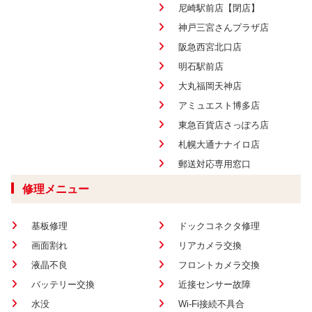
尼崎駅前店【閉店】
神戸三宮さんプラザ店
阪急西宮北口店
明石駅前店
大丸福岡天神店
アミュエスト博多店
東急百貨店さっぽろ店
札幌大通ナナイロ店
郵送対応専用窓口
修理メニュー
基板修理
ドックコネクタ修理
画面割れ
リアカメラ交換
液晶不良
フロントカメラ交換
バッテリー交換
近接センサー故障
水没
Wi-Fi接続不具合