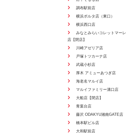
調布駅前店
横浜ポルタ店（東口）
横浜西口店
みなとみらいコレットマーレ
店【閉店】
川崎アゼリア店
戸塚トツカーナ店
武蔵小杉店
厚木 アミューあつぎ店
海老名マルイ店
マルイファミリー溝口店
大船店【閉店】
青葉台店
藤沢 ODAKYU湘南GATE店
橋本駅ビル店
大和駅前店