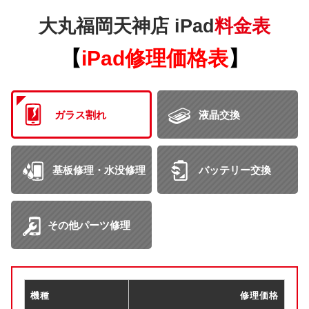
大丸福岡天神店 iPad
料金表
【
iPad修理価格表
】
ガラス割れ
液晶交換
基板修理・水没修理
バッテリー交換
その他パーツ修理
機種
修理価格