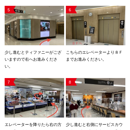
5
6
少し進むとティファニーがござ
こちらのエレベーターより８Ｆ
いますので右へお進みくださ
までお進みください。
い。
7
8
エレベーターを降りたら右の方
少し進むと右側にサービスカウ