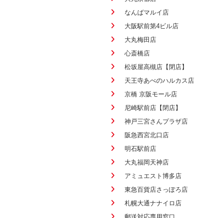
なんばマルイ店
大阪駅前第4ビル店
大丸梅田店
心斎橋店
松坂屋高槻店【閉店】
天王寺あべのハルカス店
京橋 京阪モール店
尼崎駅前店【閉店】
神戸三宮さんプラザ店
阪急西宮北口店
明石駅前店
大丸福岡天神店
アミュエスト博多店
東急百貨店さっぽろ店
札幌大通ナナイロ店
郵送対応専用窓口