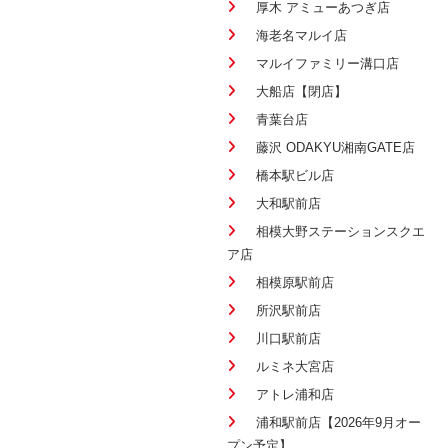
厚木 アミューあつぎ店
海老名マルイ店
マルイファミリー溝口店
大船店【閉店】
青葉台店
藤沢 ODAKYU湘南GATE店
橋本駅ビル店
大和駅前店
相模大野ステーションスクエ
ア店
相模原駅前店
所沢駅前店
川口駅前店
ルミネ大宮店
アトレ浦和店
浦和駅前店【2026年9月オー
プン予定】