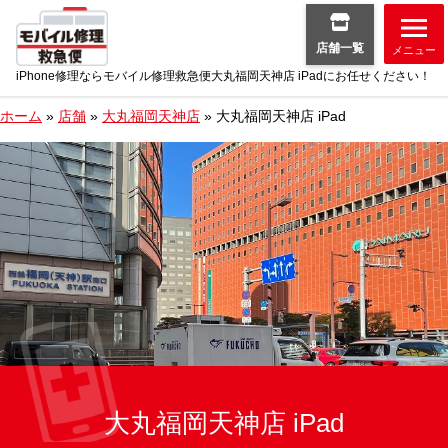
店舗一覧
メニュー
iPhone修理ならモバイル修理救急便大丸福岡天神店 iPadにお任せください！
ホーム
»
店舗
»
大丸福岡天神店
»
大丸福岡天神店 iPad
大丸福岡天神店 iPad