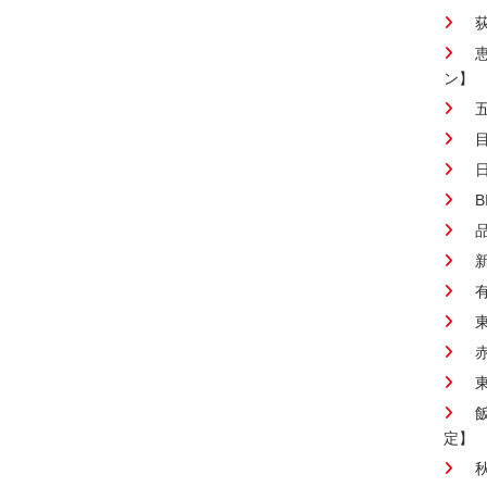
ン】
定】