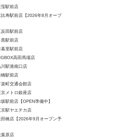
荻窪駅前店
恵比寿駅前店【2026年8月オープ
五反田駅前店
目黒駅前店
日暮里駅前店
BIGBOX高田馬場店
品川駅港南口店
新橋駅前店
有楽町交通会館店
東京メトロ銀座店
赤坂駅前店【OPEN準備中】
東京駅ヤエチカ店
飯田橋店【2026年9月オープン予
秋葉原店