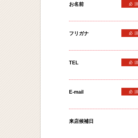
お名前
必
フリガナ
必
TEL
必
E-mail
必
来店候補日