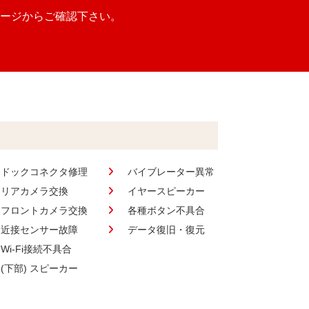
ージからご確認下さい。
ドックコネクタ修理
バイブレーター異常
リアカメラ交換
イヤースピーカー
フロントカメラ交換
各種ボタン不具合
近接センサー故障
データ復旧・復元
Wi-Fi接続不具合
(下部) スピーカー