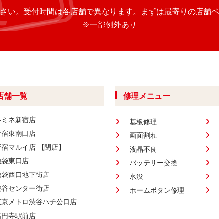
さい。
受付時間は各店舗で異なります。
まずは最寄りの店舗ペ
※一部例外あり
店舗一覧
修理メニュー
ルミネ新宿店
基板修理
新宿東南口店
画面割れ
新宿マルイ店 【閉店】
液晶不良
池袋東口店
バッテリー交換
池袋西口地下街店
水没
渋谷センター街店
ホームボタン修理
東京メトロ渋谷ハチ公口店
高円寺駅前店