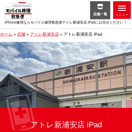
店舗一覧
メニュー
iPhone修理ならモバイル修理救急便アトレ新浦安店 iPadにお任せください！
ホーム
»
店舗
»
アトレ新浦安店
»
アトレ新浦安店 iPad
アトレ新浦安店 iPad