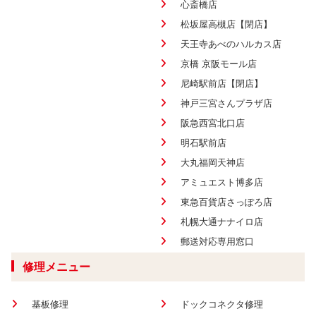
心斎橋店
松坂屋高槻店【閉店】
天王寺あべのハルカス店
京橋 京阪モール店
尼崎駅前店【閉店】
神戸三宮さんプラザ店
阪急西宮北口店
明石駅前店
大丸福岡天神店
アミュエスト博多店
東急百貨店さっぽろ店
札幌大通ナナイロ店
郵送対応専用窓口
修理メニュー
基板修理
ドックコネクタ修理