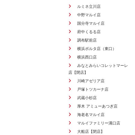
ルミネ立川店
中野マルイ店
国分寺マルイ店
府中くるる店
調布駅前店
横浜ポルタ店（東口）
横浜西口店
みなとみらいコレットマーレ
店【閉店】
川崎アゼリア店
戸塚トツカーナ店
武蔵小杉店
厚木 アミューあつぎ店
海老名マルイ店
マルイファミリー溝口店
大船店【閉店】