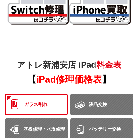
アトレ新浦安店 iPad
料金表
【
iPad修理価格表
】
ガラス割れ
液晶交換
基板修理・水没修理
バッテリー交換