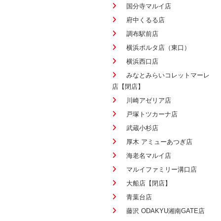
国分寺マルイ店
府中くるる店
調布駅前店
横浜ポルタ店（東口）
横浜西口店
みなとみらいコレットマーレ
店【閉店】
川崎アゼリア店
戸塚トツカーナ店
武蔵小杉店
厚木 アミューあつぎ店
海老名マルイ店
マルイファミリー溝口店
大船店【閉店】
青葉台店
藤沢 ODAKYU湘南GATE店