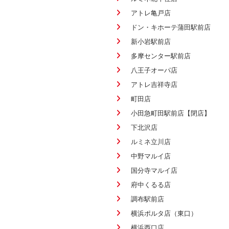
アトレ亀戸店
ドン・キホーテ蒲田駅前店
新小岩駅前店
多摩センター駅前店
八王子オーパ店
アトレ吉祥寺店
町田店
小田急町田駅前店【閉店】
下北沢店
ルミネ立川店
中野マルイ店
国分寺マルイ店
府中くるる店
調布駅前店
横浜ポルタ店（東口）
横浜西口店