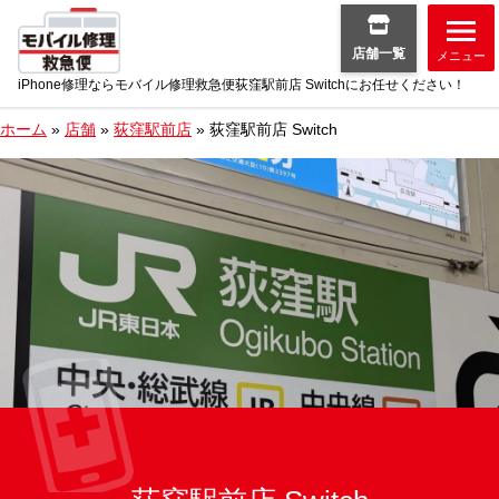
店舗一覧
メニュー
iPhone修理ならモバイル修理救急便荻窪駅前店 Switchにお任せください！
ホーム
»
店舗
»
荻窪駅前店
»
荻窪駅前店 Switch