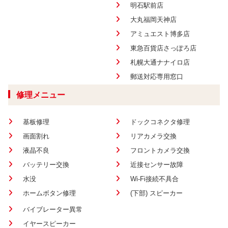
明石駅前店
大丸福岡天神店
アミュエスト博多店
東急百貨店さっぽろ店
札幌大通ナナイロ店
郵送対応専用窓口
修理メニュー
基板修理
ドックコネクタ修理
画面割れ
リアカメラ交換
液晶不良
フロントカメラ交換
バッテリー交換
近接センサー故障
水没
Wi-Fi接続不具合
ホームボタン修理
(下部) スピーカー
バイブレーター異常
イヤースピーカー