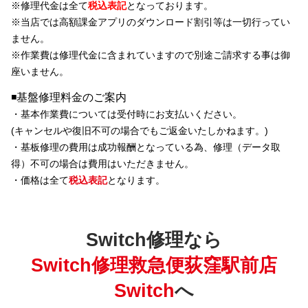
※修理代金は全て
税込表記
となっております。
※当店では
高額課金アプリのダウンロード割引等
は一切行ってい
ません。
※
作業費は修理代金に含まれています
ので別途ご請求する事は御
座いません。
◾️基盤修理料金のご案内
・基本作業費については受付時にお支払いください。
(キャンセルや復旧不可の場合でもご返金いたしかねます。)
・基板修理の費用は成功報酬となっている為、修理（データ取
得）不可の場合は費用はいただきません。
・価格は全て
税込表記
となります。
Switch修理なら
Switch修理救急便荻窪駅前店
Switch
へ