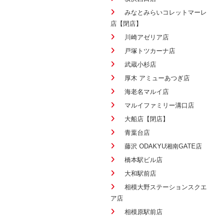
みなとみらいコレットマーレ
店【閉店】
川崎アゼリア店
戸塚トツカーナ店
武蔵小杉店
厚木 アミューあつぎ店
海老名マルイ店
マルイファミリー溝口店
大船店【閉店】
青葉台店
藤沢 ODAKYU湘南GATE店
橋本駅ビル店
大和駅前店
相模大野ステーションスクエ
ア店
相模原駅前店