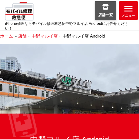
店舗一覧
メニュー
iPhone修理ならモバイル修理救急便中野マルイ店 Androidにお任せくださ
い！
ホーム
»
店舗
»
中野マルイ店
»
中野マルイ店 Android