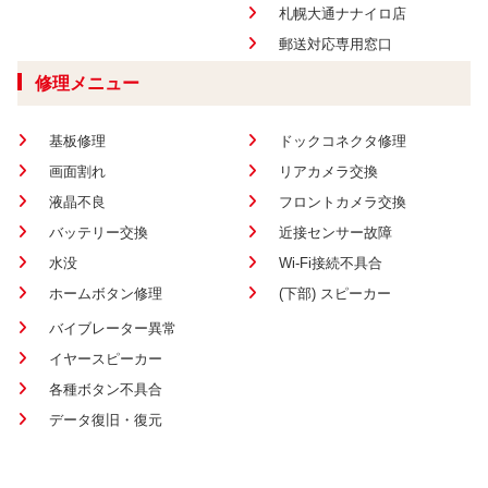
札幌大通ナナイロ店
郵送対応専用窓口
修理メニュー
基板修理
ドックコネクタ修理
画面割れ
リアカメラ交換
液晶不良
フロントカメラ交換
バッテリー交換
近接センサー故障
水没
Wi-Fi接続不具合
ホームボタン修理
(下部) スピーカー
バイブレーター異常
イヤースピーカー
各種ボタン不具合
データ復旧・復元