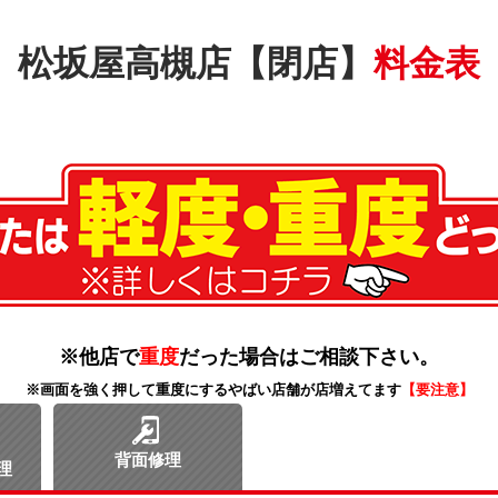
松坂屋高槻店【閉店】
料金表
※他店で
重度
だった場合はご相談下さい。
※画面を強く押して重度にするやばい店舗が店増えてます
【要注意】
背面修理
理