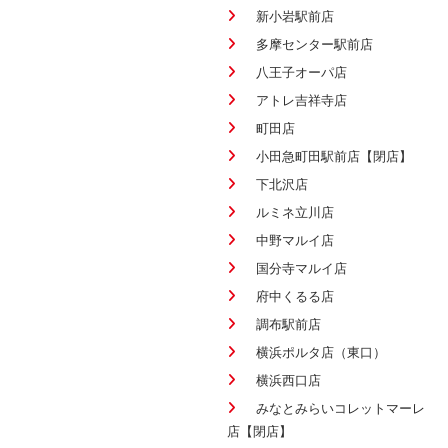
新小岩駅前店
多摩センター駅前店
八王子オーパ店
アトレ吉祥寺店
町田店
小田急町田駅前店【閉店】
下北沢店
ルミネ立川店
中野マルイ店
国分寺マルイ店
府中くるる店
調布駅前店
横浜ポルタ店（東口）
横浜西口店
みなとみらいコレットマーレ
店【閉店】