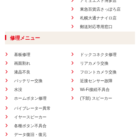
アミュエスト博多店
東急百貨店さっぽろ店
札幌大通ナナイロ店
郵送対応専用窓口
修理メニュー
基板修理
ドックコネクタ修理
画面割れ
リアカメラ交換
液晶不良
フロントカメラ交換
バッテリー交換
近接センサー故障
水没
Wi-Fi接続不具合
ホームボタン修理
(下部) スピーカー
バイブレーター異常
イヤースピーカー
各種ボタン不具合
データ復旧・復元