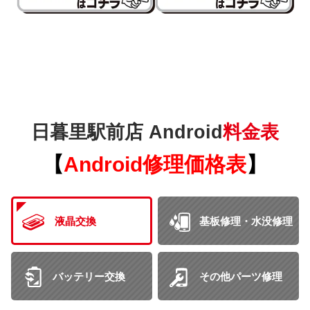
日暮里駅前店 Android
料金表
【
Android
修理価格表
】
液晶交換
基板修理・水没修理
バッテリー交換
その他パーツ修理