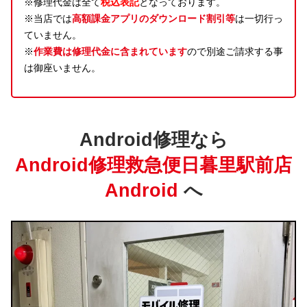
※修理代金は全て
税込表記
となっております。
※当店では
高額課金アプリのダウンロード割引等
は一切行っ
ていません。
※
作業費は修理代金に含まれています
ので別途ご請求する事
は御座いません。
Android修理なら
Android修理救急便日暮里駅前店
Android
へ