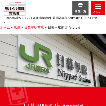
店舗一覧
メニュー
iPhone修理ならモバイル修理救急便日暮里駅前店 Androidにお任せくださ
い！
ホーム
»
店舗
»
日暮里駅前店
»
日暮里駅前店 Android