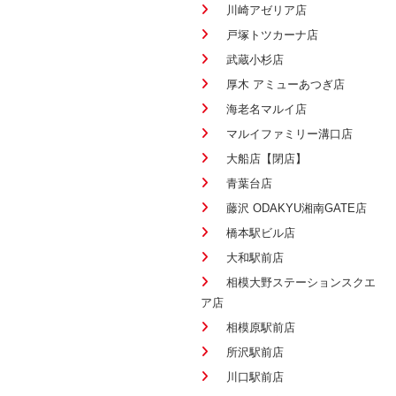
川崎アゼリア店
戸塚トツカーナ店
武蔵小杉店
厚木 アミューあつぎ店
海老名マルイ店
マルイファミリー溝口店
大船店【閉店】
青葉台店
藤沢 ODAKYU湘南GATE店
橋本駅ビル店
大和駅前店
相模大野ステーションスクエ
ア店
相模原駅前店
所沢駅前店
川口駅前店