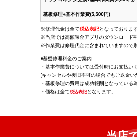
基板修理+基本作業費(5,500円)
※修理代金は全て
税込表記
となっておりま
※当店では
高額課金アプリのダウンロード
※
作業費は修理代金に含まれています
ので
◾️基盤修理料金のご案内
・基本作業費については受付時にお支払い
(キャンセルや復旧不可の場合でもご返金い
・基板修理の費用は成功報酬となっている
・価格は全て
となります。
税込表記
当店