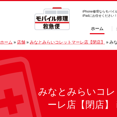
iPhone修理ならモ
iPadにお任せください
ホーム
ホーム
»
店舗
»
みなとみらいコレットマーレ店【閉店】
»
みな
みなとみらいコレ
ーレ店【閉店】 i