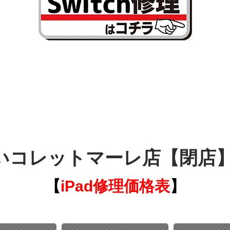
コレットマーレ店【閉店】 i
【
iPad修理価格表
】