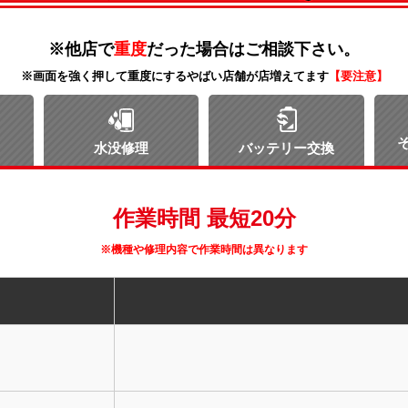
※他店で
重度
だった場合はご相談下さい。
※画面を強く押して重度にするやばい店舗が店増えてます
【要注意】
水没修理
バッテリー交換
作業時間 最短20分
※機種や修理内容で作業時間は異なります