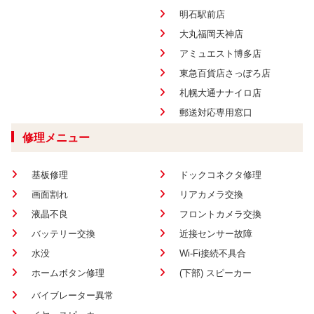
明石駅前店
大丸福岡天神店
アミュエスト博多店
東急百貨店さっぽろ店
札幌大通ナナイロ店
郵送対応専用窓口
修理メニュー
基板修理
ドックコネクタ修理
画面割れ
リアカメラ交換
液晶不良
フロントカメラ交換
バッテリー交換
近接センサー故障
水没
Wi-Fi接続不具合
ホームボタン修理
(下部) スピーカー
バイブレーター異常