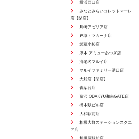
横浜西口店
みなとみらいコレットマーレ
店【閉店】
川崎アゼリア店
戸塚トツカーナ店
武蔵小杉店
厚木 アミューあつぎ店
海老名マルイ店
マルイファミリー溝口店
大船店【閉店】
青葉台店
藤沢 ODAKYU湘南GATE店
橋本駅ビル店
大和駅前店
相模大野ステーションスクエ
ア店
相模原駅前店