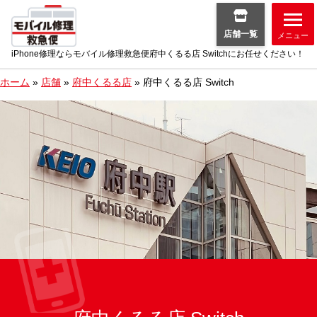
店舗一覧
メニュー
iPhone修理ならモバイル修理救急便府中くるる店 Switchにお任せください！
ホーム
»
店舗
»
府中くるる店
»
府中くるる店 Switch