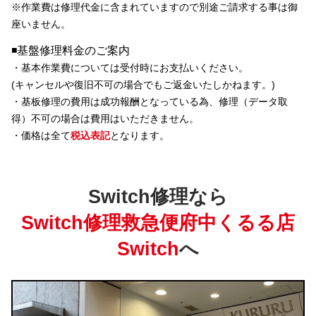
※
作業費は修理代金に含まれています
ので別途ご請求する事は御
座いません。
◾️基盤修理料金のご案内
・基本作業費については受付時にお支払いください。
(キャンセルや復旧不可の場合でもご返金いたしかねます。)
・基板修理の費用は成功報酬となっている為、修理（データ取
得）不可の場合は費用はいただきません。
・価格は全て
税込表記
となります。
Switch修理なら
Switch修理救急便府中くるる店
Switch
へ