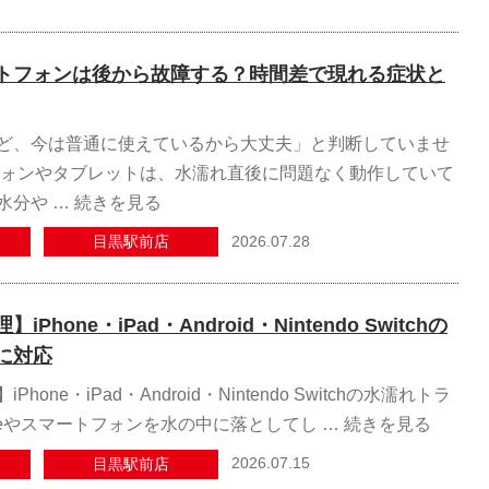
トフォンは後から故障する？時間差で現れる症状と
ど、今は普通に使えているから大丈夫」と判断していませ
フォンやタブレットは、水濡れ直後に問題なく動作していて
水分や …
続きを見る
2026.07.28
目黒駅前店
Phone・iPad・Android・Nintendo Switchの
に対応
one・iPad・Android・Nintendo Switchの水濡れトラ
oneやスマートフォンを水の中に落としてし …
続きを見る
2026.07.15
目黒駅前店