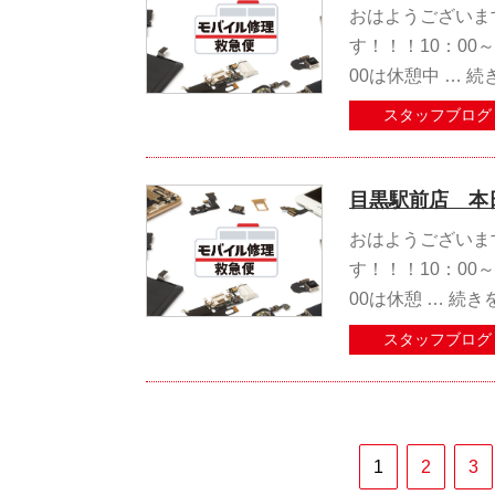
おはようございま
す！！！10：00
00は休憩中 …
続
スタッフブログ
目黒駅前店 本
おはようございま
す！！！10：00
00は休憩 …
続き
スタッフブログ
1
2
3