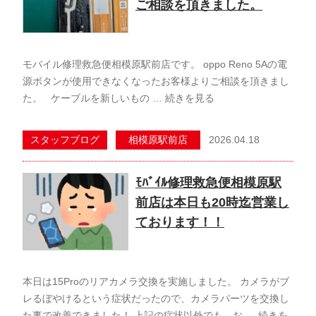
ご相談を頂きました。
モバイル修理救急便相模原駅前店です。 oppo Reno 5Aの電
源ボタンが使用できなくなったお客様よりご相談を頂きまし
た。 ケーブルを新しいもの …
続きを見る
2026.04.18
スタッフブログ
相模原駅前店
ﾓﾊﾞｲﾙ修理救急便相模原駅
前店は本日も20時迄営業し
ております！！
本日は15Proのリアカメラ交換を実施しました。 カメラがブ
レるぼやけるという症状だったので、カメラパーツを交換し
た事で改善できました！ 上記の症状以外でも、お …
続きを