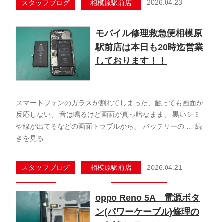
2026.04.23
スタッフブログ
相模原駅前店
モバイル修理救急便相模原
駅前店は本日も20時迄営業
しております！！
スマートフォンのガラスが割れてしまった、触っても画面が
反応しない、 音は鳴るけど画面が真っ暗なまま、 黒いシミ
や線が出てるなどの画面トラブルから、 バッテリーの …
続
きを見る
2026.04.21
スタッフブログ
相模原駅前店
oppo Reno 5A 電源ボタ
ン(パワーケーブル)修理の