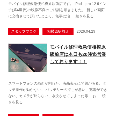
モバイル修理救急便相模原駅前店です。 iPad pro 12.9イン
チ(第4世代)の映像不良のご相談を頂きました。 新しい画面
に交換させて頂いたところ、無事に治 …
続きを見る
2026.04.29
スタッフブログ
相模原駅前店
モバイル修理救急便相模原
駅前店は本日も20時迄営業
しております！！
スマートフォンの画面が割れた、液晶表示に問題がある、タ
ッチ操作が効かない… バッテリーの持ちが悪い、充電ができ
ない、カメラが映らない、水没させてしまった等… お …
続
きを見る