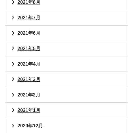
2021年8月
2021年7月
2021年6月
2021年5月
2021年4月
2021年3月
2021年2月
2021年1月
2020年12月