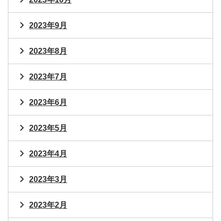
2023年9月
2023年8月
2023年7月
2023年6月
2023年5月
2023年4月
2023年3月
2023年2月