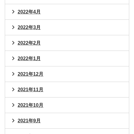
2022年4月
2022年3月
2022年2月
2022年1月
2021年12月
2021年11月
2021年10月
2021年9月