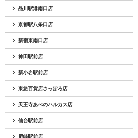
品川駅港南口店
京都駅八条口店
新宿東南口店
神田駅前店
新小岩駅前店
東急百貨店さっぽろ店
天王寺あべのハルカス店
仙台駅前店
尼崎駅前店