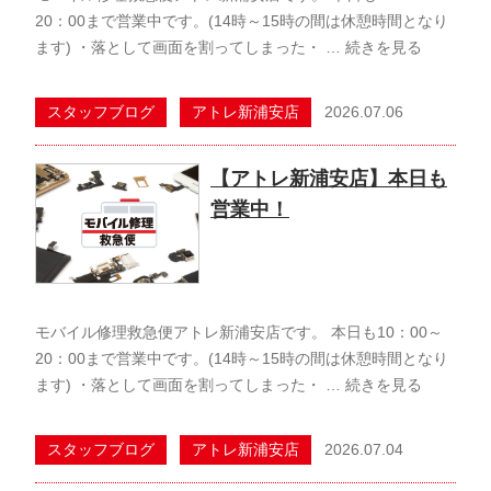
20：00まで営業中です。(14時～15時の間は休憩時間となり
ます) ・落として画面を割ってしまった・ …
続きを見る
2026.07.06
スタッフブログ
アトレ新浦安店
【アトレ新浦安店】本日も
営業中！
モバイル修理救急便アトレ新浦安店です。 本日も10：00～
20：00まで営業中です。(14時～15時の間は休憩時間となり
ます) ・落として画面を割ってしまった・ …
続きを見る
2026.07.04
スタッフブログ
アトレ新浦安店