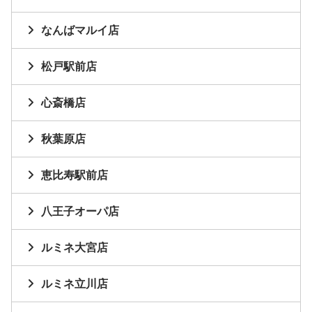
なんばマルイ店
松戸駅前店
心斎橋店
秋葉原店
恵比寿駅前店
八王子オーパ店
ルミネ大宮店
ルミネ立川店