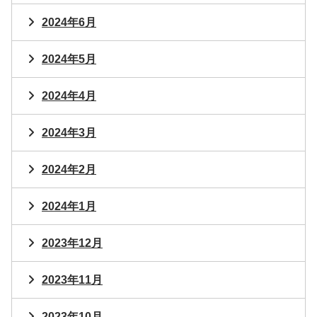
2024年6月
2024年5月
2024年4月
2024年3月
2024年2月
2024年1月
2023年12月
2023年11月
2023年10月