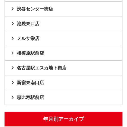
渋谷センター街店
池袋東口店
メルサ栄店
相模原駅前店
名古屋駅エスカ地下街店
新宿東南口店
恵比寿駅前店
年月別アーカイブ