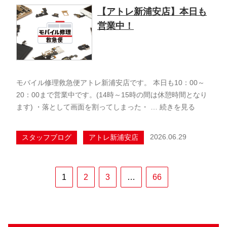
【アトレ新浦安店】本日も
営業中！
モバイル修理救急便アトレ新浦安店です。 本日も10：00～
20：00まで営業中です。(14時～15時の間は休憩時間となり
ます) ・落として画面を割ってしまった・ …
続きを見る
2026.06.29
スタッフブログ
アトレ新浦安店
1
2
3
…
66