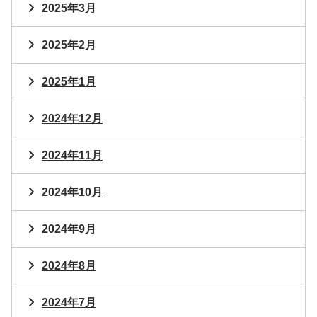
2025年3月
2025年2月
2025年1月
2024年12月
2024年11月
2024年10月
2024年9月
2024年8月
2024年7月