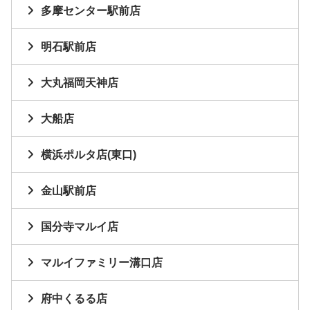
多摩センター駅前店
明石駅前店
大丸福岡天神店
大船店
横浜ポルタ店(東口)
金山駅前店
国分寺マルイ店
マルイファミリー溝口店
府中くるる店