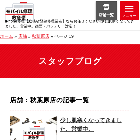
店舗一覧
メニュー
iPhone修理【総務省登録修理業者】ならお任せください!少し肌寒くなってき
ました、営業中。画面・バッテリー対応！
ホーム
»
店舗
»
秋葉原店
»
ページ 19
スタッフブログ
店舗 : 秋葉原店
の記事一覧
少し肌寒くなってきまし
た、営業中。