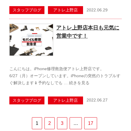
2022.06.29
スタッフブログ
アトレ上野店
アトレ上野店本日も元気に
営業中です！
こんにちは。iPhone修理救急便アトレ上野店です。
6/27（月）オープンしています。iPhoneの突然のトラブルす
ぐ解決します📱予約なしでも …
続きを見る
2022.06.27
スタッフブログ
アトレ上野店
1
2
3
…
17