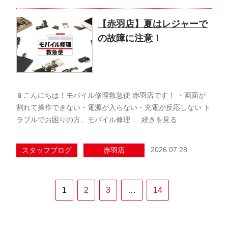
【赤羽店】夏はレジャーで
の故障に注意！
📱こんにちは！モバイル修理救急便 赤羽店です！ ・画面が
割れて操作できない・電源が入らない・充電が反応しない ト
ラブルでお困りの方、モバイル修理 …
続きを見る
2026.07.28
スタッフブログ
赤羽店
1
2
3
…
14