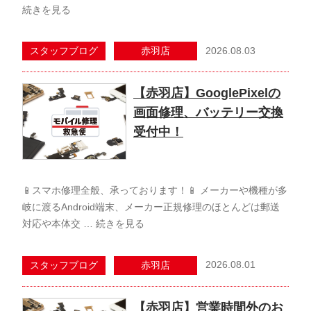
続きを見る
2026.08.03
スタッフブログ
赤羽店
【赤羽店】GooglePixelの
画面修理、バッテリー交換
受付中！
📱スマホ修理全般、承っております！📱 メーカーや機種が多
岐に渡るAndroid端末、メーカー正規修理のほとんどは郵送
対応や本体交 …
続きを見る
2026.08.01
スタッフブログ
赤羽店
【赤羽店】営業時間外のお