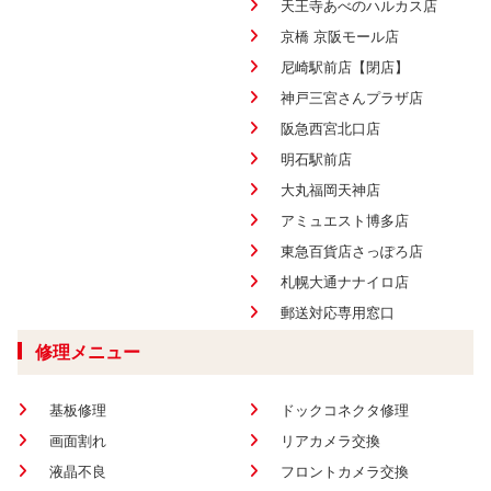
天王寺あべのハルカス店
京橋 京阪モール店
尼崎駅前店【閉店】
神戸三宮さんプラザ店
阪急西宮北口店
明石駅前店
大丸福岡天神店
アミュエスト博多店
東急百貨店さっぽろ店
札幌大通ナナイロ店
郵送対応専用窓口
修理メニュー
基板修理
ドックコネクタ修理
画面割れ
リアカメラ交換
液晶不良
フロントカメラ交換