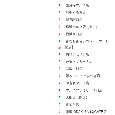
国分寺マルイ店
府中くるる店
調布駅前店
横浜ポルタ店（東口）
横浜西口店
みなとみらいコレットマーレ
店【閉店】
川崎アゼリア店
戸塚トツカーナ店
武蔵小杉店
厚木 アミューあつぎ店
海老名マルイ店
マルイファミリー溝口店
大船店【閉店】
青葉台店
藤沢 ODAKYU湘南GATE店