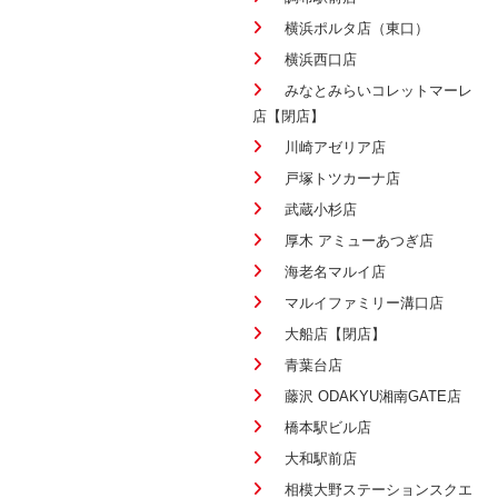
横浜ポルタ店（東口）
横浜西口店
みなとみらいコレットマーレ
店【閉店】
川崎アゼリア店
戸塚トツカーナ店
武蔵小杉店
厚木 アミューあつぎ店
海老名マルイ店
マルイファミリー溝口店
大船店【閉店】
青葉台店
藤沢 ODAKYU湘南GATE店
橋本駅ビル店
大和駅前店
相模大野ステーションスクエ