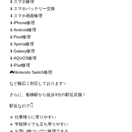
📱スマホ修理
📱スマホバッテリー交換
📱スマホ画面修理
📱iPhone修理
📱Android修理
📱Pixel修理
📱Xperia修理
📱Galaxy修理
📱AQUOS修理
📱iPad修理
🎮Nintendo Switch修理
など幅広く対応しております✨
さらに、船橋駅から徒歩3分の駅近店舗！
駅近なので👇
🔹 仕事帰りに寄りやすい
🔹 学校帰りでも立ち寄りやすい
🔹 お買い物ついでに修理できる