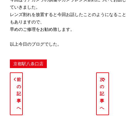
ていきました。
レンズ割れを放置すると今回お話したことのようになること
もありますので、
早めのご修理をお勧め致します。
以上今日のブログでした。
京都駅八条口店
前
次
の
の
記
記
事
事
へ
へ