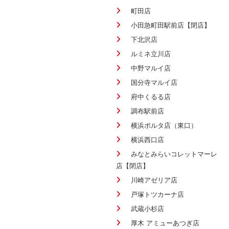
町田店
小田急町田駅前店【閉店】
下北沢店
ルミネ立川店
中野マルイ店
国分寺マルイ店
府中くるる店
調布駅前店
横浜ポルタ店（東口）
横浜西口店
みなとみらいコレットマーレ
店【閉店】
川崎アゼリア店
戸塚トツカーナ店
武蔵小杉店
厚木 アミューあつぎ店