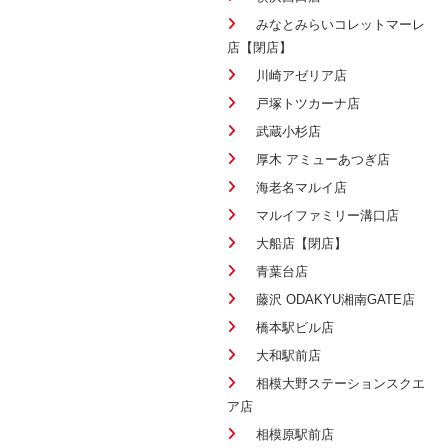
みなとみらいコレットマーレ
店【閉店】
川崎アゼリア店
戸塚トツカーナ店
武蔵小杉店
厚木 アミューあつぎ店
海老名マルイ店
マルイファミリー溝口店
大船店【閉店】
青葉台店
藤沢 ODAKYU湘南GATE店
橋本駅ビル店
大和駅前店
相模大野ステーションスクエ
ア店
相模原駅前店