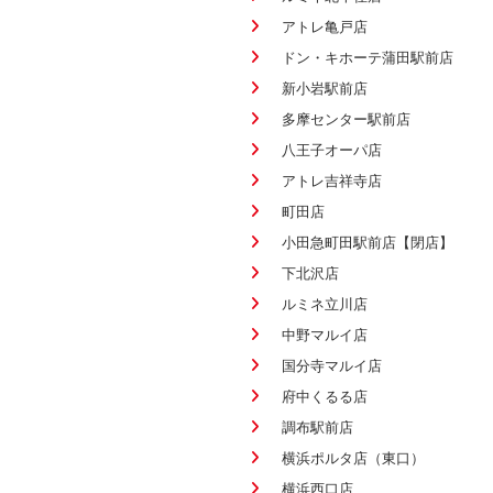
アトレ亀戸店
ドン・キホーテ蒲田駅前店
新小岩駅前店
多摩センター駅前店
八王子オーパ店
アトレ吉祥寺店
町田店
小田急町田駅前店【閉店】
下北沢店
ルミネ立川店
中野マルイ店
国分寺マルイ店
府中くるる店
調布駅前店
横浜ポルタ店（東口）
横浜西口店