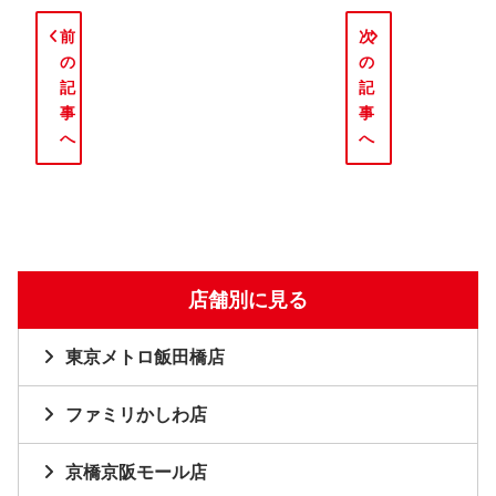
前
次
の
の
記
記
事
事
へ
へ
店舗別に見る
東京メトロ飯田橋店
ファミリかしわ店
京橋京阪モール店