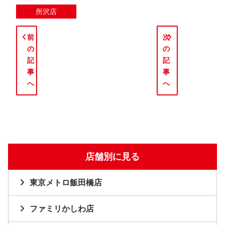
所沢店
前
次
の
の
記
記
事
事
へ
へ
店舗別に見る
東京メトロ飯田橋店
ファミリかしわ店