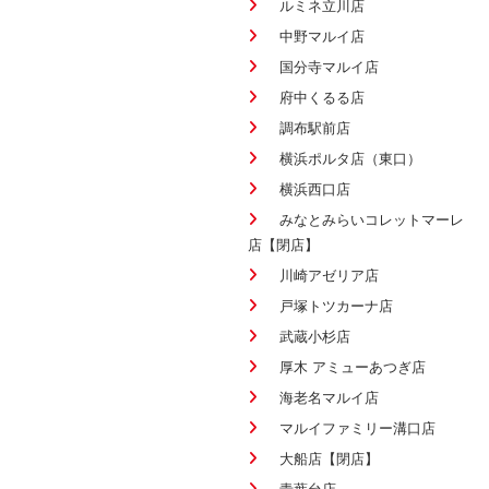
ルミネ立川店
中野マルイ店
国分寺マルイ店
府中くるる店
調布駅前店
横浜ポルタ店（東口）
横浜西口店
みなとみらいコレットマーレ
店【閉店】
川崎アゼリア店
戸塚トツカーナ店
武蔵小杉店
厚木 アミューあつぎ店
海老名マルイ店
マルイファミリー溝口店
大船店【閉店】