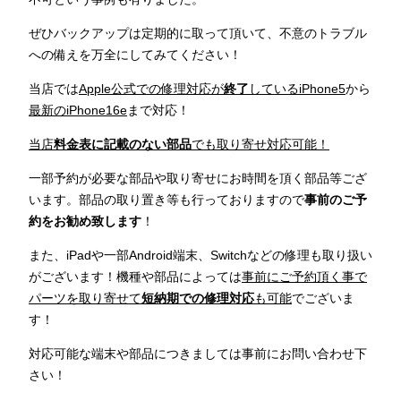
ぜひバックアップは定期的に取って頂いて、不意のトラブル
への備えを万全にしてみてください！
当店では
Apple公式での修理対応が
終了
しているiPhone5
から
最新のiPhone16e
まで対応！
当店
料金表に記載のない部品
でも取り寄せ対応可能！
一部予約が必要な部品や取り寄せにお時間を頂く部品等ござ
います。部品の取り置き等も行っておりますので
事前のご予
約をお勧め致します
！
また、iPadや一部Android端末、Switchなどの修理も取り扱い
がございます！機種や部品によっては
事前にご予約頂く事で
パーツを取り寄せて
短納期での修理対応
も可能
でございま
す！
対応可能な端末や部品につきましては事前にお問い合わせ下
さい！