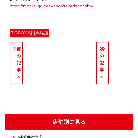
https://mobile-qq.com/shop/takadanobaba/
BIGBOX高田馬場店
前
次
の
の
記
記
事
事
へ
へ
店舗別に見る
浦和駅前店