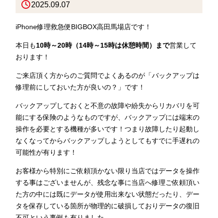
2025.09.07
iPhone修理救急便BIGBOX高田馬場店です！
本日も
10時～20時（14時～15時は休憩時間）まで
営業して
おります！
ご来店頂く方からのご質問でよくあるのが「バックアップは
修理前にしておいた方が良いの？」です！
バックアップしておくと不意の故障や紛失からリカバリを可
能にする保険のようなものですが、バックアップには端末の
操作を必要とする機種が多いです！つまり故障したり起動し
なくなってからバックアップしようとしてもすでに手遅れの
可能性が有ります！
お客様から特別にご依頼頂かない限り当店ではデータを操作
する事はございませんが、残念な事に当店へ修理ご依頼頂い
た方の中には既にデータが使用出来ない状態だったり、デー
タを保存している箇所が物理的に破損しておりデータの復旧
不可という事例も有りました。