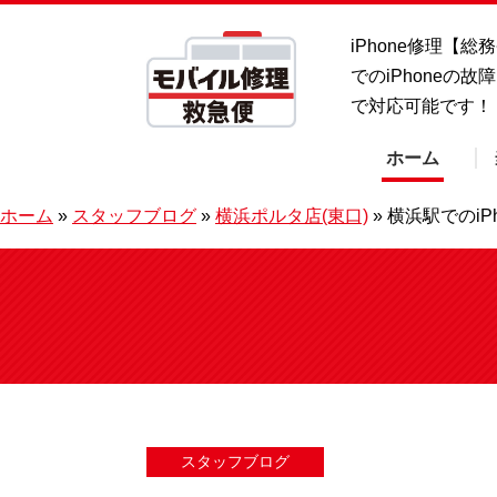
iPhone修理【
でのiPhoneの
で対応可能です！
ホーム
ホーム
»
スタッフブログ
»
横浜ポルタ店(東口)
»
横浜駅でのi
スタッフブログ