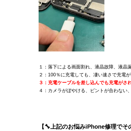
１：落下による画面割れ、液晶故障、液晶
２：100％に充電しても、凄い速さで充電
３：充電ケーブルを差し込んでも充電がさ
４：カメラがぼやける、ピントが合わない
【🔧上記のお悩みiPhone修理でそ