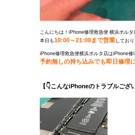
こんにちは！iPhone修理救急便 横浜ポル
10:00～21:00まで営業
本日も
しており
iPhone修理救急便横浜ポルタ店はiPhone
予約無しの持ち込みでも即日修理
【👇こんなiPhoneのトラブルござ