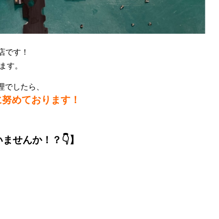
タ店です！
ます。
修理でしたら、
に努めております！
いませんか！？👇】