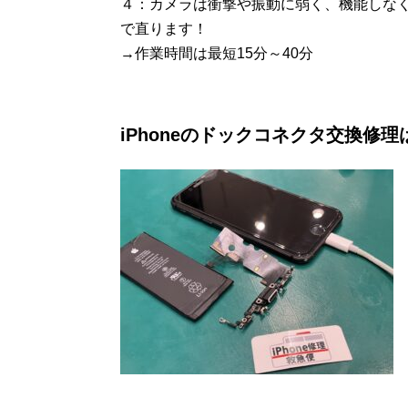
４：カメラは衝撃や振動に弱く、機能しなく
で直ります！
→作業時間は最短15分～40分
iPhoneのドックコネクタ交換修