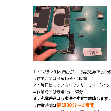
１："ガラス割れ(軽度)"、"液晶交換(重度)
→作業時間は最短15分～1時間
２：毎日使っているバッテリーです！"バッ
→作業時間は最短5分～30分
３：充電差込口も水没や劣化で故障します
最短30分～1時間
→作業時間は