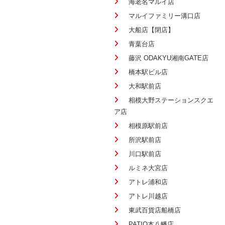
海老名マルイ店
マルイファミリー溝口店
大船店【閉店】
青葉台店
藤沢 ODAKYU湘南GATE店
橋本駅ビル店
大和駅前店
相模大野ステーションスクエ
ア店
相模原駅前店
所沢駅前店
川口駅前店
ルミネ大宮店
アトレ浦和店
アトレ川越店
東武百貨店船橋店
PATIO本八幡店