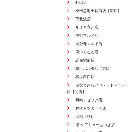
町田店
小田急町田駅前店【閉店】
下北沢店
ルミネ立川店
中野マルイ店
国分寺マルイ店
府中くるる店
調布駅前店
横浜ポルタ店（東口）
横浜西口店
みなとみらいコレットマーレ
店【閉店】
川崎アゼリア店
戸塚トツカーナ店
武蔵小杉店
厚木 アミューあつぎ店