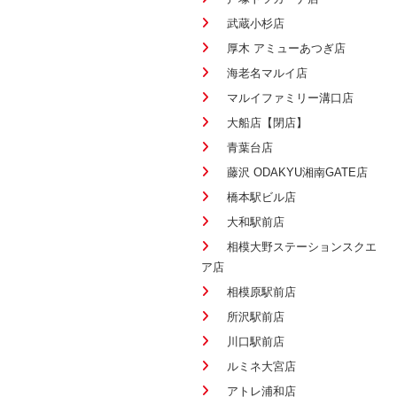
武蔵小杉店
厚木 アミューあつぎ店
海老名マルイ店
マルイファミリー溝口店
大船店【閉店】
青葉台店
藤沢 ODAKYU湘南GATE店
橋本駅ビル店
大和駅前店
相模大野ステーションスクエ
ア店
相模原駅前店
所沢駅前店
川口駅前店
ルミネ大宮店
アトレ浦和店