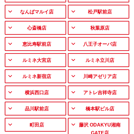
なんばマルイ店
松戸駅前店
心斎橋店
秋葉原店
恵比寿駅前店
八王子オーパ店
ルミネ大宮店
ルミネ立川店
ルミネ新宿店
川崎アゼリア店
横浜西口店
アトレ吉祥寺店
品川駅前店
橋本駅ビル店
町田店
藤沢 ODAKYU湘南
GATE店