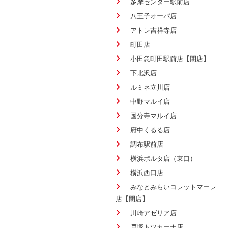
多摩センター駅前店
八王子オーパ店
アトレ吉祥寺店
町田店
小田急町田駅前店【閉店】
下北沢店
ルミネ立川店
中野マルイ店
国分寺マルイ店
府中くるる店
調布駅前店
横浜ポルタ店（東口）
横浜西口店
みなとみらいコレットマーレ
店【閉店】
川崎アゼリア店
戸塚トツカーナ店