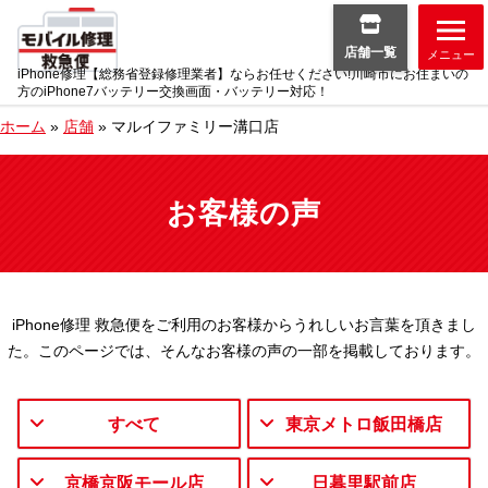
店舗一覧
メニュー
iPhone修理【総務省登録修理業者】ならお任せください!川崎市にお住まいの
方のiPhone7バッテリー交換画面・バッテリー対応！
ホーム
»
店舗
»
マルイファミリー溝口店
お客様の声
iPhone修理 救急便をご利用のお客様からうれしいお言葉を頂きまし
た。
このページでは、そんなお客様の声の一部を掲載しております。
すべて
東京メトロ飯田橋店
京橋京阪モール店
日暮里駅前店