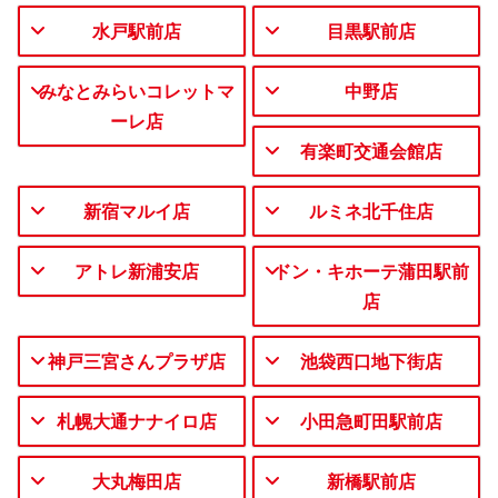
水戸駅前店
目黒駅前店
みなとみらいコレットマ
中野店
ーレ店
有楽町交通会館店
新宿マルイ店
ルミネ北千住店
アトレ新浦安店
ドン・キホーテ蒲田駅前
店
神戸三宮さんプラザ店
池袋西口地下街店
札幌大通ナナイロ店
小田急町田駅前店
大丸梅田店
新橋駅前店