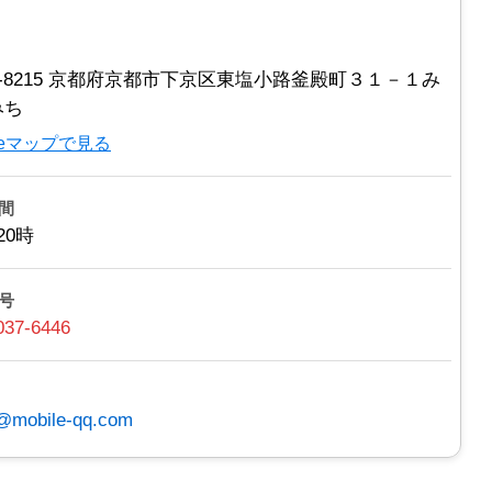
0-8215 京都府京都市下京区東塩小路釜殿町３１－１み
みち
gleマップで見る
間
20時
号
037-6446
@mobile-qq.com