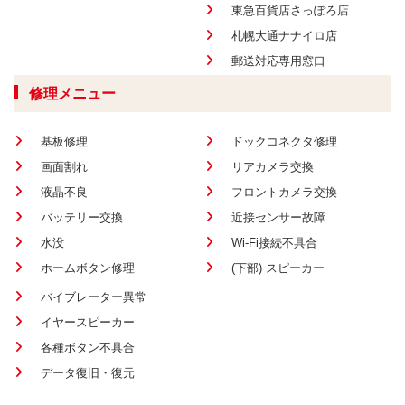
東急百貨店さっぽろ店
札幌大通ナナイロ店
郵送対応専用窓口
修理メニュー
基板修理
ドックコネクタ修理
画面割れ
リアカメラ交換
液晶不良
フロントカメラ交換
バッテリー交換
近接センサー故障
水没
Wi-Fi接続不具合
ホームボタン修理
(下部) スピーカー
バイブレーター異常
イヤースピーカー
各種ボタン不具合
データ復旧・復元