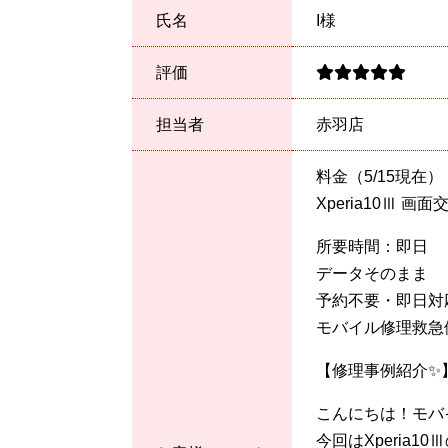
氏名
I様
評価
担当者
赤羽店
料金（5/15現在）
Xperia10Ⅲ 画面交
所要時間：即日
データそのまま
予約不要・即日対
モバイル修理救急
【修理事例紹介✨
こんにちは！モバ
今回はXperia