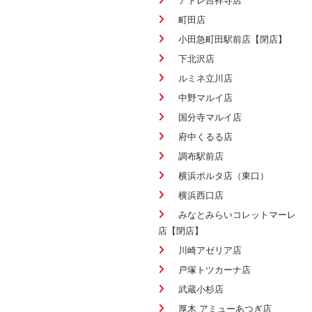
アトレ吉祥寺店
町田店
小田急町田駅前店【閉店】
下北沢店
ルミネ立川店
中野マルイ店
国分寺マルイ店
府中くるる店
調布駅前店
横浜ポルタ店（東口）
横浜西口店
みなとみらいコレットマーレ
店【閉店】
川崎アゼリア店
戸塚トツカーナ店
武蔵小杉店
厚木 アミューあつぎ店