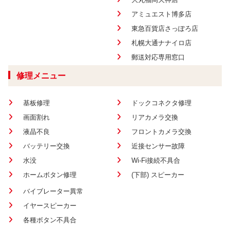
アミュエスト博多店
東急百貨店さっぽろ店
札幌大通ナナイロ店
郵送対応専用窓口
修理メニュー
基板修理
ドックコネクタ修理
画面割れ
リアカメラ交換
液晶不良
フロントカメラ交換
バッテリー交換
近接センサー故障
水没
Wi-Fi接続不具合
ホームボタン修理
(下部) スピーカー
バイブレーター異常
イヤースピーカー
各種ボタン不具合