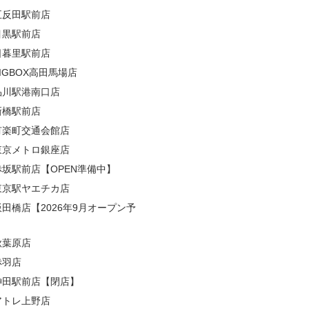
五反田駅前店
目黒駅前店
日暮里駅前店
BIGBOX高田馬場店
品川駅港南口店
新橋駅前店
有楽町交通会館店
東京メトロ銀座店
赤坂駅前店【OPEN準備中】
東京駅ヤエチカ店
飯田橋店【2026年9月オープン予
秋葉原店
赤羽店
神田駅前店【閉店】
アトレ上野店