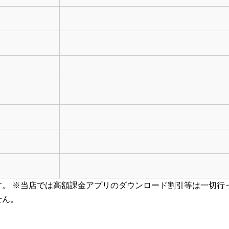
。 ※当店では
高額課金アプリのダウンロード割引等
は一切行
せん。