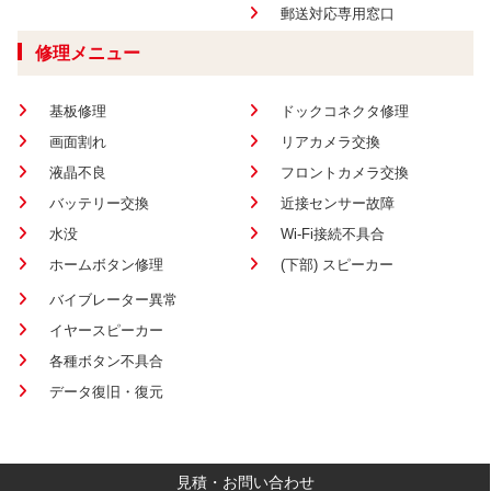
郵送対応専用窓口
修理メニュー
基板修理
ドックコネクタ修理
画面割れ
リアカメラ交換
液晶不良
フロントカメラ交換
バッテリー交換
近接センサー故障
水没
Wi-Fi接続不具合
ホームボタン修理
(下部) スピーカー
バイブレーター異常
イヤースピーカー
各種ボタン不具合
データ復旧・復元
見積・お問い合わせ