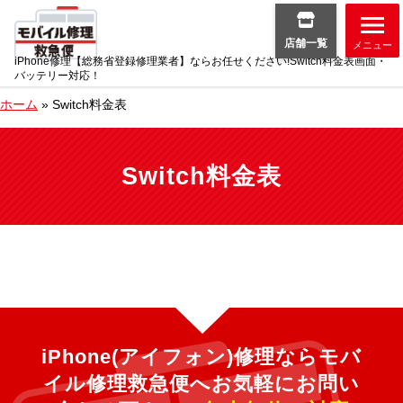
店舗一覧
メニュー
iPhone修理【総務省登録修理業者】ならお任せください!Switch料金表画面・
バッテリー対応！
ホーム
»
Switch料金表
Switch料金表
iPhone(アイフォン)修理ならモバ
イル修理救急便へ
お気軽にお問い